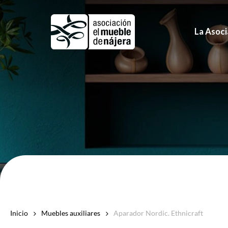
Skip
to
La Asoci
main
content
Inicio
Muebles auxiliares
Aparador Nordic. Ethnicraft