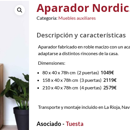
Aparador Nordic.
Categoría:
Muebles auxiliares
Descripción y características
Aparador fabricado en roble macizo con un aca
adaptarse a distintos rincones de la casa.
Dimensiones:
1049€
80 x 40 x 78h cm (2 puertas)
2119€
158 x 40 x 78h cm (3 puertas)
2579€
210 x 40 x 78h cm (4 puertas)
Transporte y montaje incluido en La Rioja, Nav
Asociado -
Tuesta