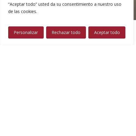
“Aceptar todo” usted da su consentimiento a nuestro uso
de las cookies.
Personalizar
Rechazar todo
Aceptar todo
Comedores, dormitorios,
mobiliario para bodega,
cocinas en roble,
plateros, alacenas,
arcones… de la máxima
calidad.
Un mobiliario único, totalmente diferenciador, que hace
posible que la nobleza, belleza y elegancia de la madera se