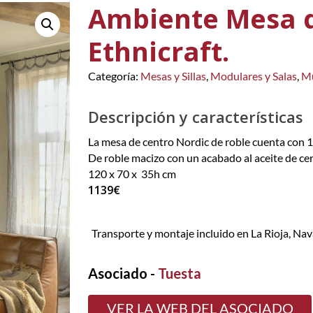
Ambiente Mesa d
Ethnicraft.
Categoría:
Mesas y Sillas
,
Modulares y Salas
,
Mu
Descripción y características
La mesa de centro Nordic de roble cuenta con 1
De roble macizo con un acabado al aceite de cer
120 x 70 x 35h cm
1139€
Transporte y montaje incluido en La Rioja, Nav
Asociado -
Tuesta
VER LA WEB DEL ASOCIADO