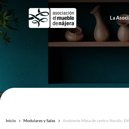
Skip
to
La Asoci
main
content
Inicio
Modulares y Salas
Ambiente Mesa de centro Nordic. Eth