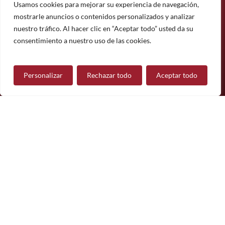
noticias.
Usamos cookies para mejorar su experiencia de navegación,
mostrarle anuncios o contenidos personalizados y analizar
Suscríbete
nuestro tráfico. Al hacer clic en “Aceptar todo” usted da su
¿Tiene alguna pregunta?
consentimiento a nuestro uso de las cookies.
Personalizar
Rechazar todo
Aceptar todo
Contáctanos
Síguenos
© 2026 Mueble de Nájera.
Aviso legal
Política de privacidad
Política de cookies