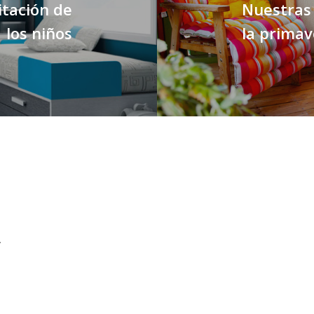
itación de
Nuestras 
los niños
la primav
.