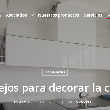
n
Asociados
Nuestros productos
Servicios
N
Tendencias
jos para decorar la 
By
Admin
22/03/2013
No Comments