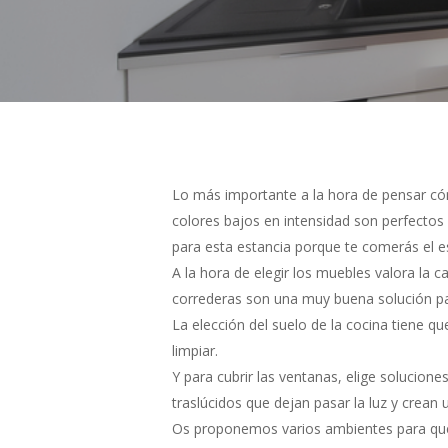
Hit enter to search or ESC to close
Lo más importante a la hora de pensar cóm
colores bajos en intensidad son perfectos 
para esta estancia porque te comerás el es
A la hora de elegir los muebles valora la 
correderas son una muy buena solución pa
La elección del suelo de la cocina tiene q
limpiar.
Y para cubrir las ventanas, elige solucione
traslúcidos que dejan pasar la luz y crean
Os proponemos varios ambientes para que o