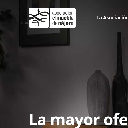
Skip
to
La Asociació
main
content
La mayor ofe