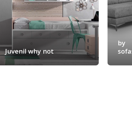
by
Juvenil why not
sofa