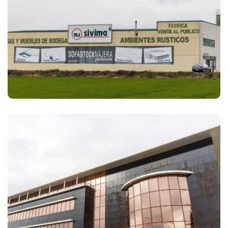
Sivima
SofastockNájera
canapeycolchón.com
Grupo Expomuebles