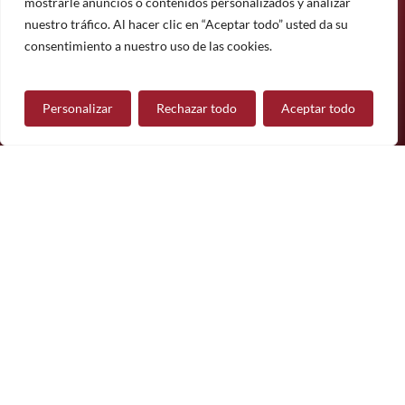
mostrarle anuncios o contenidos personalizados y analizar
Suscríbete
nuestro tráfico. Al hacer clic en “Aceptar todo” usted da su
¿Tiene alguna pregunta?
consentimiento a nuestro uso de las cookies.
Personalizar
Rechazar todo
Aceptar todo
Contáctanos
Síguenos
© 2026 Mueble de Nájera.
Aviso legal
Política de privacidad
Política de cookies