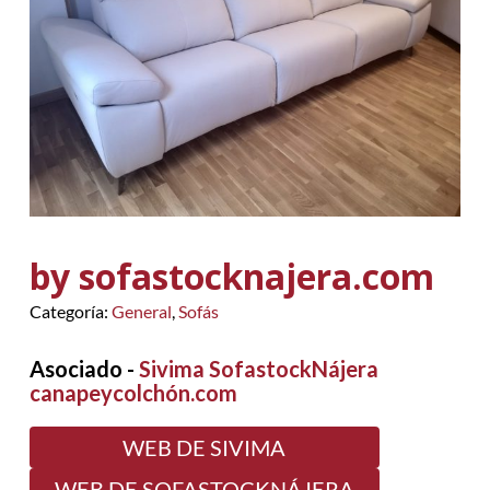
by sofastocknajera.com
Categoría:
General
,
Sofás
Asociado -
Sivima SofastockNájera
canapeycolchón.com
WEB DE SIVIMA
WEB DE SOFASTOCKNÁJERA