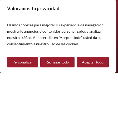
Valoramos tu privacidad
Suscríbase a nuestro boletín informativo y manténgase
informado sobre nuestros últimos productos, proyectos y
noticias.
Usamos cookies para mejorar su experiencia de navegación,
mostrarle anuncios o contenidos personalizados y analizar
Suscríbete
nuestro tráfico. Al hacer clic en “Aceptar todo” usted da su
¿Tiene alguna pregunta?
consentimiento a nuestro uso de las cookies.
Personalizar
Rechazar todo
Aceptar todo
Contáctanos
Síguenos
© 2026 Mueble de Nájera.
Aviso legal