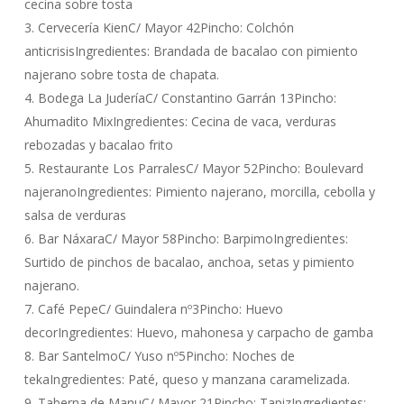
cecina sobre tosta
3. Cervecería KienC/ Mayor 42Pincho: Colchón
anticrisisIngredientes: Brandada de bacalao con pimiento
najerano sobre tosta de chapata.
4. Bodega La JuderíaC/ Constantino Garrán 13Pincho:
Ahumadito MixIngredientes: Cecina de vaca, verduras
rebozadas y bacalao frito
5. Restaurante Los ParralesC/ Mayor 52Pincho: Boulevard
najeranoIngredientes: Pimiento najerano, morcilla, cebolla y
salsa de verduras
6. Bar NáxaraC/ Mayor 58Pincho: BarpimoIngredientes:
Surtido de pinchos de bacalao, anchoa, setas y pimiento
najerano.
7. Café PepeC/ Guindalera nº3Pincho: Huevo
decorIngredientes: Huevo, mahonesa y carpacho de gamba
8. Bar SantelmoC/ Yuso nº5Pincho: Noches de
tekaIngredientes: Paté, queso y manzana caramelizada.
9. Taberna de ManuC/ Mayor 21Pincho: TapizIngredientes: