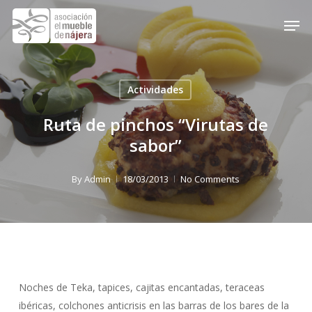
Skip
Men
to
Close
main
Menu
content
Actividades
Ruta de pinchos “Virutas de
sabor”
By
Admin
18/03/2013
No Comments
Noches de Teka, tapices, cajitas encantadas, teraceas
ibéricas, colchones anticrisis en las barras de los bares de la