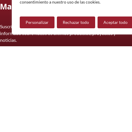
consentimiento a nuestro uso de las cookies.
Manténgase informado
Personalizar
Rechazar todo
Aceptar todo
Suscríbase a nuestro boletín informativo y manténgase
informado sobre nuestros últimos productos, proyectos y
noticias.
Suscríbete