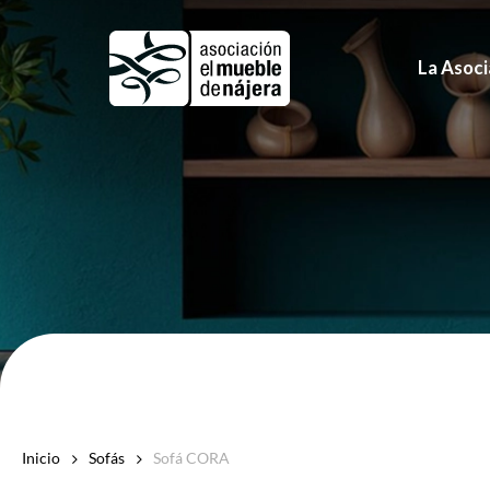
Skip
to
La Asoci
main
content
Inicio
Sofás
Sofá CORA