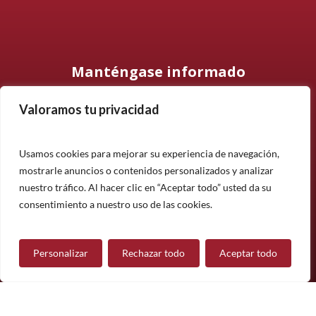
Manténgase informado
Valoramos tu privacidad
Suscríbase a nuestro boletín informativo y manténgase
informado sobre nuestros últimos productos, proyectos y
noticias.
Usamos cookies para mejorar su experiencia de navegación,
mostrarle anuncios o contenidos personalizados y analizar
Suscríbete
nuestro tráfico. Al hacer clic en “Aceptar todo” usted da su
¿Tiene alguna pregunta?
consentimiento a nuestro uso de las cookies.
Personalizar
Rechazar todo
Aceptar todo
Contáctanos
Síguenos