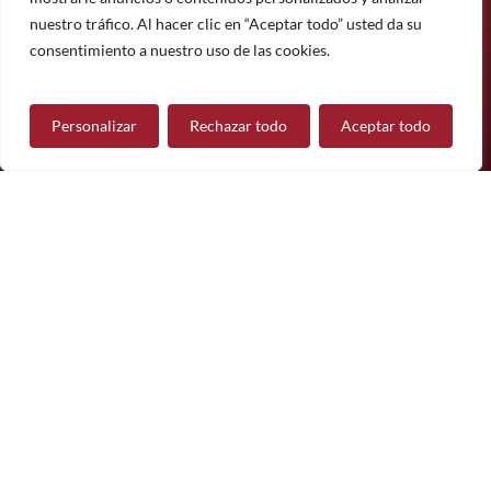
Suscríbete
nuestro tráfico. Al hacer clic en “Aceptar todo” usted da su
¿Tiene alguna pregunta?
consentimiento a nuestro uso de las cookies.
Personalizar
Rechazar todo
Aceptar todo
Contáctanos
Síguenos
© 2026 Mueble de Nájera.
Aviso legal
Política de privacidad
Política de cookies