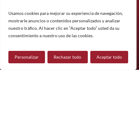
informado sobre nuestros últimos productos, proyectos y
noticias.
Usamos cookies para mejorar su experiencia de navegación,
mostrarle anuncios o contenidos personalizados y analizar
Suscríbete
nuestro tráfico. Al hacer clic en “Aceptar todo” usted da su
¿Tiene alguna pregunta?
consentimiento a nuestro uso de las cookies.
Personalizar
Rechazar todo
Aceptar todo
Contáctanos
Síguenos
© 2026 Mueble de Nájera.
Aviso legal
Política de privacidad
Política de cookies