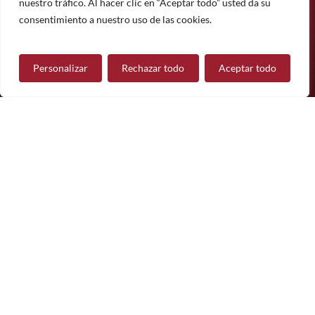
Suscríbete
nuestro tráfico. Al hacer clic en “Aceptar todo” usted da su
¿Tiene alguna pregunta?
consentimiento a nuestro uso de las cookies.
Personalizar
Rechazar todo
Aceptar todo
Contáctanos
Síguenos
© 2026 Mueble de Nájera.
Aviso legal
Política de privacidad
Política de cookies