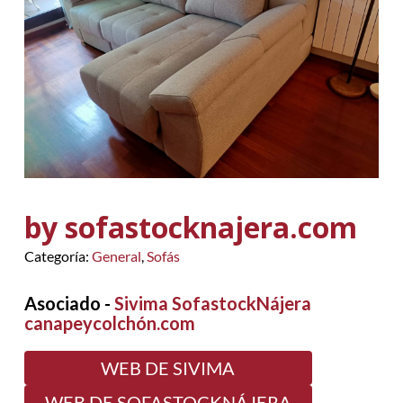
by sofastocknajera.com
Categoría:
General
,
Sofás
Asociado -
Sivima SofastockNájera
canapeycolchón.com
WEB DE SIVIMA
WEB DE SOFASTOCKNÁJERA