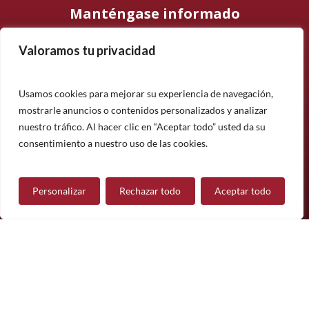
Manténgase informado
Valoramos tu privacidad
Suscríbase a nuestro boletín informativo y manténgase
informado sobre nuestros últimos productos, proyectos y
noticias.
Usamos cookies para mejorar su experiencia de navegación,
mostrarle anuncios o contenidos personalizados y analizar
Suscríbete
nuestro tráfico. Al hacer clic en “Aceptar todo” usted da su
¿Tiene alguna pregunta?
consentimiento a nuestro uso de las cookies.
Personalizar
Rechazar todo
Aceptar todo
Contáctanos
Síguenos