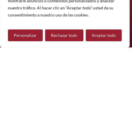
mostrarle anuncios o contenidos personalizados y analizar
Suscríbete
nuestro tráfico. Al hacer clic en “Aceptar todo” usted da su
¿Tiene alguna pregunta?
consentimiento a nuestro uso de las cookies.
Personalizar
Rechazar todo
Aceptar todo
Contáctanos
Síguenos
© 2026 Mueble de Nájera.
Aviso legal
Política de privacidad
Política de cookies