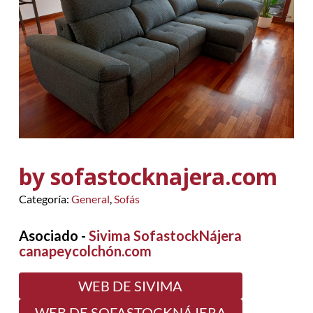
by sofastocknajera.com
Categoría:
General
,
Sofás
Asociado -
Sivima SofastockNájera
canapeycolchón.com
WEB DE SIVIMA
WEB DE SOFASTOCKNÁJERA