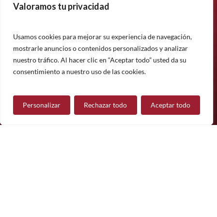
Valoramos tu privacidad
Suscríbase a nuestro boletín informativo y manténgase
informado sobre nuestros últimos productos, proyectos y
noticias.
Usamos cookies para mejorar su experiencia de navegación,
mostrarle anuncios o contenidos personalizados y analizar
Suscríbete
nuestro tráfico. Al hacer clic en “Aceptar todo” usted da su
¿Tiene alguna pregunta?
consentimiento a nuestro uso de las cookies.
Personalizar
Rechazar todo
Aceptar todo
Contáctanos
Síguenos
© 2026 Mueble de Nájera.
Aviso legal