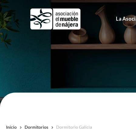
Skip
to
La Asoci
main
content
Inicio
Dormitorios
Dormitorio Galicia