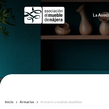
Skip
to
La Asoci
main
content
Inicio
Armarios
Armario a medida abatibles