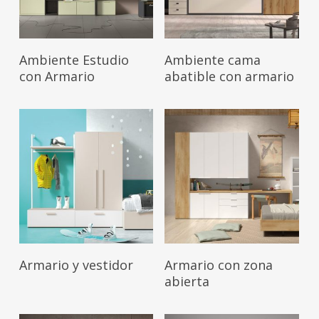
Leer Más
Leer Más
Ambiente Estudio
Ambiente cama
con Armario
abatible con armario
Leer Más
Leer Más
Armario y vestidor
Armario con zona
abierta