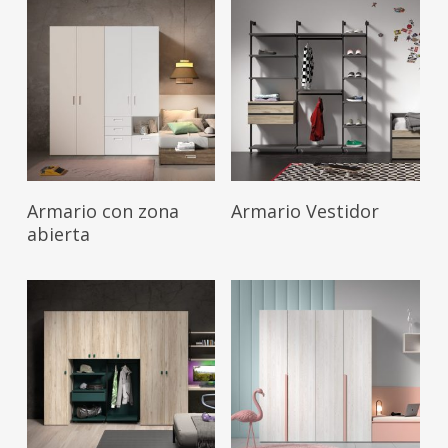
Leer Más
Leer Más
Armario con zona
Armario Vestidor
abierta