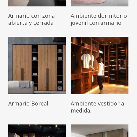
Leer Más
Leer Más
Armario con zona
Ambiente dormitorio
abierta y cerrada
juvenil con armario
Leer Más
Leer Más
Armario Boreal
Ambiente vestidor a
medida.