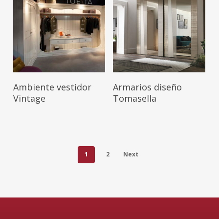
Leer Más
Leer Más
Ambiente vestidor
Armarios diseño
Vintage
Tomasella
1
2
Next