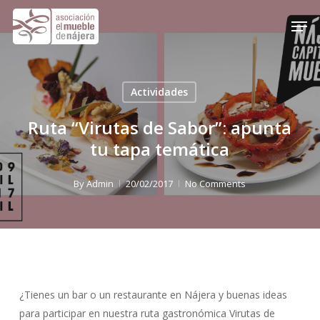
Skip
Men
to
Close
main
Menu
content
Actividades
Ruta “Virutas de Sabor”: apunta
tu tapa temática
By
Admin
20/02/2017
No Comments
¿Tienes un bar o un restaurante en Nájera y buenas ideas
para participar en nuestra ruta gastronómica Virutas de