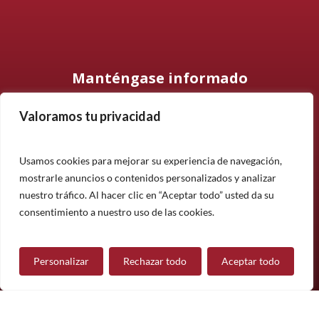
Manténgase informado
Valoramos tu privacidad
Suscríbase a nuestro boletín informativo y manténgase
informado sobre nuestros últimos productos, proyectos y
noticias.
Usamos cookies para mejorar su experiencia de navegación,
mostrarle anuncios o contenidos personalizados y analizar
Suscríbete
nuestro tráfico. Al hacer clic en “Aceptar todo” usted da su
¿Tiene alguna pregunta?
consentimiento a nuestro uso de las cookies.
Personalizar
Rechazar todo
Aceptar todo
Contáctanos
Síguenos