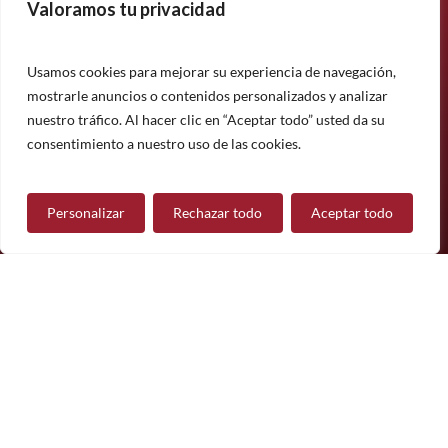
Valoramos tu privacidad
Suscríbase a nuestro boletín informativo y manténgase
informado sobre nuestros últimos productos, proyectos y
noticias.
Usamos cookies para mejorar su experiencia de navegación,
mostrarle anuncios o contenidos personalizados y analizar
Suscríbete
nuestro tráfico. Al hacer clic en “Aceptar todo” usted da su
¿Tiene alguna pregunta?
consentimiento a nuestro uso de las cookies.
Personalizar
Rechazar todo
Aceptar todo
Contáctanos
Síguenos
© 2026 Mueble de Nájera.
Aviso legal
Política de privacidad