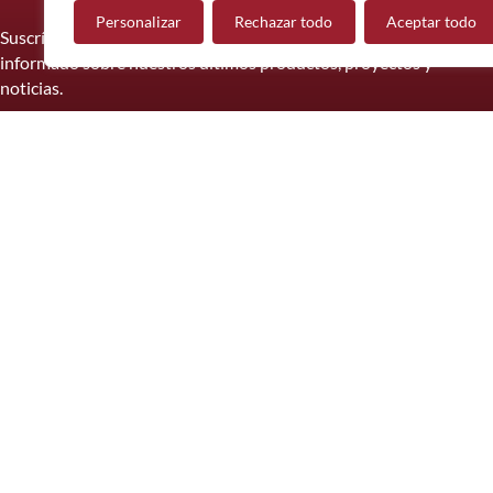
Personalizar
Rechazar todo
Aceptar todo
Suscríbase a nuestro boletín informativo y manténgase
informado sobre nuestros últimos productos, proyectos y
noticias.
Suscríbete
© 2026 Mueble de Nájera.