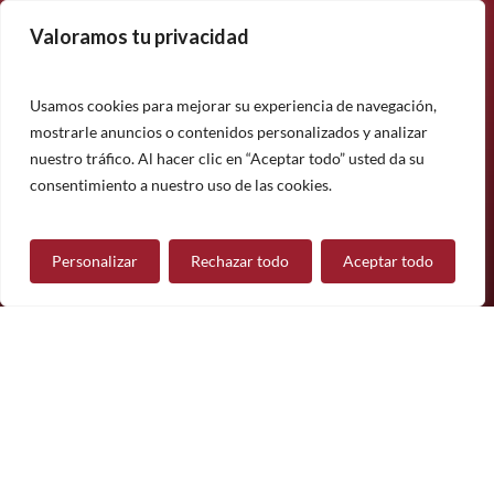
Valoramos tu privacidad
Suscríbase a nuestro boletín informativo y manténgase
informado sobre nuestros últimos productos, proyectos y
noticias.
Usamos cookies para mejorar su experiencia de navegación,
mostrarle anuncios o contenidos personalizados y analizar
Suscríbete
nuestro tráfico. Al hacer clic en “Aceptar todo” usted da su
¿Tiene alguna pregunta?
consentimiento a nuestro uso de las cookies.
Personalizar
Rechazar todo
Aceptar todo
Contáctanos
Síguenos
© 2026 Mueble de Nájera.
Aviso legal