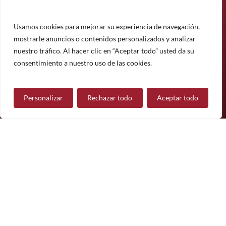
Suscríbase a nuestro boletín informativo y manténgase
informado sobre nuestros últimos productos, proyectos y
noticias.
Usamos cookies para mejorar su experiencia de navegación,
mostrarle anuncios o contenidos personalizados y analizar
Suscríbete
nuestro tráfico. Al hacer clic en “Aceptar todo” usted da su
¿Tiene alguna pregunta?
consentimiento a nuestro uso de las cookies.
Personalizar
Rechazar todo
Aceptar todo
Contáctanos
Síguenos
© 2026 Mueble de Nájera.
Aviso legal
Política de privacidad