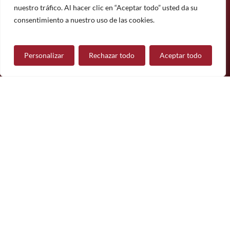
Suscríbete
nuestro tráfico. Al hacer clic en “Aceptar todo” usted da su
¿Tiene alguna pregunta?
consentimiento a nuestro uso de las cookies.
Personalizar
Rechazar todo
Aceptar todo
Contáctanos
Síguenos
© 2026 Mueble de Nájera.
Aviso legal
Política de privacidad
Política de cookies