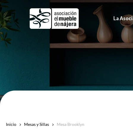
Skip
to
La Asoci
main
content
Inicio
Mesas y Sillas
Mesa Brooklyn