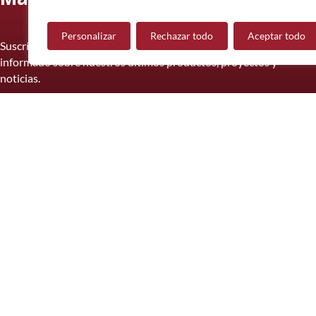
Personalizar
Rechazar todo
Aceptar todo
Suscríbase a nuestro boletín informativo y manténgase
informado sobre nuestros últimos productos, proyectos y
noticias.
Suscríbete
© 2026 Mueble de Nájera.