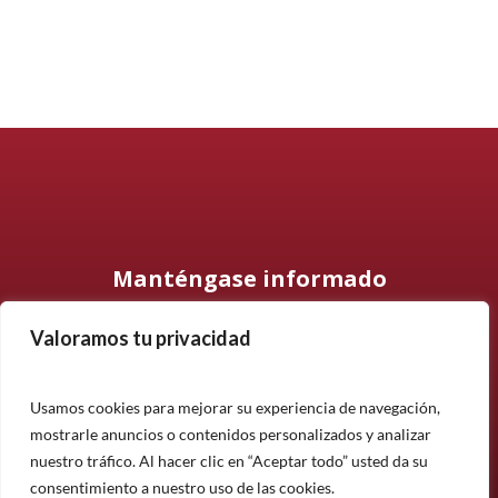
Manténgase informado
Valoramos tu privacidad
Suscríbase a nuestro boletín informativo y manténgase
informado sobre nuestros últimos productos, proyectos y
noticias.
Usamos cookies para mejorar su experiencia de navegación,
mostrarle anuncios o contenidos personalizados y analizar
Suscríbete
nuestro tráfico. Al hacer clic en “Aceptar todo” usted da su
¿Tiene alguna pregunta?
consentimiento a nuestro uso de las cookies.