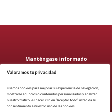
Manténgase informado
Valoramos tu privacidad
Suscríbase a nuestro boletín informativo y manténgase
informado sobre nuestros últimos productos, proyectos y
noticias.
Usamos cookies para mejorar su experiencia de navegación,
mostrarle anuncios o contenidos personalizados y analizar
Suscríbete
nuestro tráfico. Al hacer clic en “Aceptar todo” usted da su
¿Tiene alguna pregunta?
consentimiento a nuestro uso de las cookies.