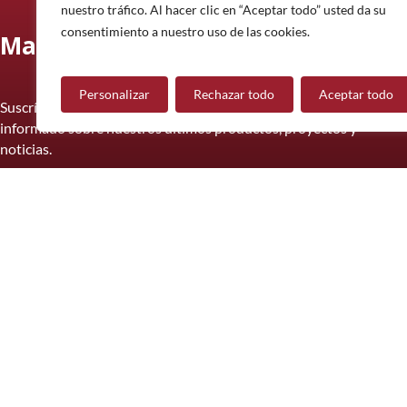
nuestro tráfico. Al hacer clic en “Aceptar todo” usted da su
consentimiento a nuestro uso de las cookies.
Manténgase informado
Personalizar
Rechazar todo
Aceptar todo
Suscríbase a nuestro boletín informativo y manténgase
informado sobre nuestros últimos productos, proyectos y
noticias.
Suscríbete