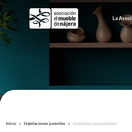
Skip
to
La Asoci
main
content
Inicio
Habitaciones juveniles
Ambiente cama abatible