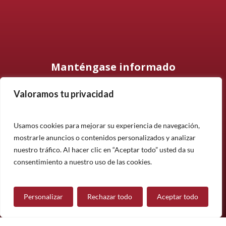
Manténgase informado
Valoramos tu privacidad
Suscríbase a nuestro boletín informativo y manténgase
informado sobre nuestros últimos productos, proyectos y
noticias.
Usamos cookies para mejorar su experiencia de navegación,
mostrarle anuncios o contenidos personalizados y analizar
Suscríbete
nuestro tráfico. Al hacer clic en “Aceptar todo” usted da su
¿Tiene alguna pregunta?
consentimiento a nuestro uso de las cookies.
Personalizar
Rechazar todo
Aceptar todo
Contáctanos
Síguenos