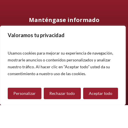
Manténgase informado
Valoramos tu privacidad
Suscríbase a nuestro boletín informativo y manténgase
informado sobre nuestros últimos productos, proyectos y
noticias.
Usamos cookies para mejorar su experiencia de navegación,
mostrarle anuncios o contenidos personalizados y analizar
Suscríbete
nuestro tráfico. Al hacer clic en “Aceptar todo” usted da su
¿Tiene alguna pregunta?
consentimiento a nuestro uso de las cookies.
Personalizar
Rechazar todo
Aceptar todo
Contáctanos
Síguenos