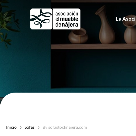
Skip
to
La Asoci
main
content
Inicio
Sofás
By sofastocknajera.com