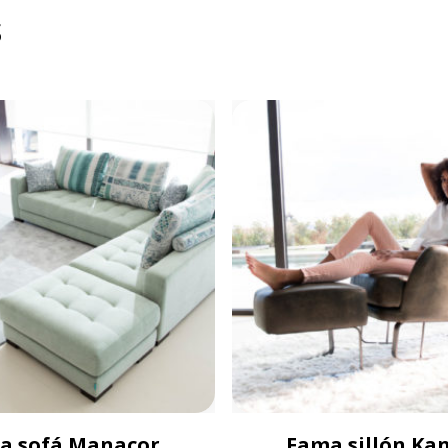
s
a sofá Manacor
Fama sillón Ka