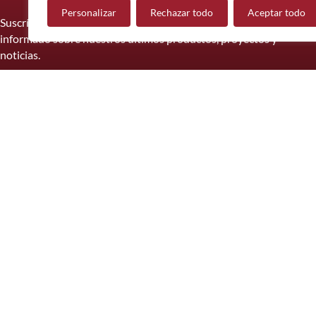
Personalizar
Rechazar todo
Aceptar todo
Suscríbase a nuestro boletín informativo y manténgase
informado sobre nuestros últimos productos, proyectos y
noticias.
Suscríbete
© 2026 Mueble de Nájera.