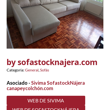
by sofastocknajera.com
Categoría:
General
,
Sofás
Asociado -
Sivima SofastockNájera
canapeycolchón.com
WEB DE SIVIMA
WEB DE SOFASTOCKNÁJERA