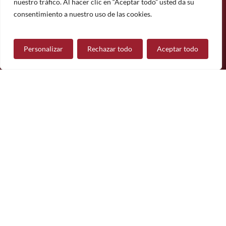
Suscríbete
nuestro tráfico. Al hacer clic en “Aceptar todo” usted da su
¿Tiene alguna pregunta?
consentimiento a nuestro uso de las cookies.
Personalizar
Rechazar todo
Aceptar todo
Contáctanos
Síguenos
© 2026 Mueble de Nájera.
Aviso legal
Política de privacidad
Política de cookies