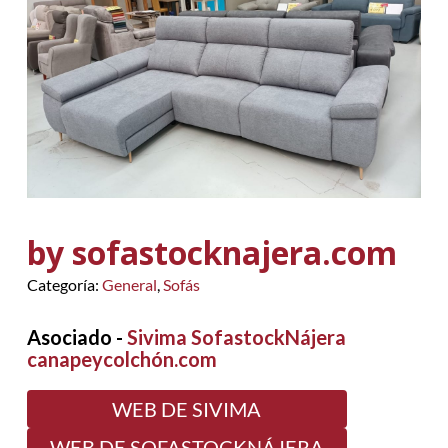
by sofastocknajera.com
Categoría:
General
,
Sofás
Asociado -
Sivima SofastockNájera
canapeycolchón.com
WEB DE SIVIMA
WEB DE SOFASTOCKNÁJERA