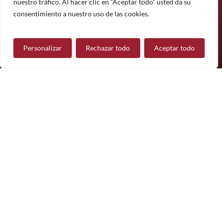
Suscríbete
nuestro tráfico. Al hacer clic en “Aceptar todo” usted da su
¿Tiene alguna pregunta?
consentimiento a nuestro uso de las cookies.
Personalizar
Rechazar todo
Aceptar todo
Contáctanos
Síguenos
© 2026 Mueble de Nájera.
Aviso legal
Política de privacidad
Política de cookies