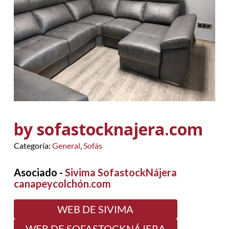
by sofastocknajera.com
Categoría:
General
,
Sofás
Asociado -
Sivima SofastockNájera
canapeycolchón.com
WEB DE SIVIMA
WEB DE SOFASTOCKNÁJERA