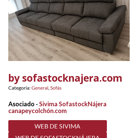
by sofastocknajera.com
Categoría:
General
,
Sofás
Asociado -
Sivima SofastockNájera
canapeycolchón.com
WEB DE SIVIMA
WEB DE SOFASTOCKNÁJERA