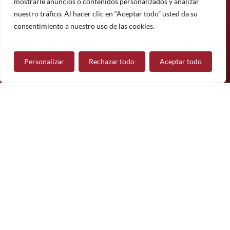
mostrarle anuncios o contenidos personalizados y analizar
Suscríbete
nuestro tráfico. Al hacer clic en “Aceptar todo” usted da su
¿Tiene alguna pregunta?
consentimiento a nuestro uso de las cookies.
Personalizar
Rechazar todo
Aceptar todo
Contáctanos
Síguenos
© 2026 Mueble de Nájera.
Aviso legal
Política de privacidad
Política de cookies