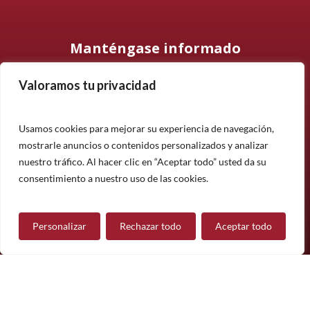
Manténgase informado
Valoramos tu privacidad
Suscríbase a nuestro boletín informativo y manténgase
informado sobre nuestros últimos productos, proyectos y
noticias.
Usamos cookies para mejorar su experiencia de navegación,
mostrarle anuncios o contenidos personalizados y analizar
Suscríbete
nuestro tráfico. Al hacer clic en “Aceptar todo” usted da su
¿Tiene alguna pregunta?
consentimiento a nuestro uso de las cookies.
Personalizar
Rechazar todo
Aceptar todo
Contáctanos
Síguenos