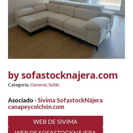
by sofastocknajera.com
Categoría:
General
,
Sofás
Asociado -
Sivima SofastockNájera
canapeycolchón.com
WEB DE SIVIMA
WEB DE SOFASTOCKNÁJERA