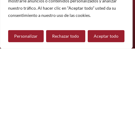
mostrarle anuncios o contenidos personalizados y analizar
Suscríbete
nuestro tráfico. Al hacer clic en “Aceptar todo” usted da su
¿Tiene alguna pregunta?
consentimiento a nuestro uso de las cookies.
Personalizar
Rechazar todo
Aceptar todo
Contáctanos
Síguenos
© 2026 Mueble de Nájera.
Aviso legal
Política de privacidad
Política de cookies