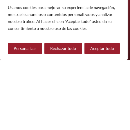
informado sobre nuestros últimos productos, proyectos y
noticias.
Usamos cookies para mejorar su experiencia de navegación,
mostrarle anuncios o contenidos personalizados y analizar
Suscríbete
nuestro tráfico. Al hacer clic en “Aceptar todo” usted da su
¿Tiene alguna pregunta?
consentimiento a nuestro uso de las cookies.
Personalizar
Rechazar todo
Aceptar todo
Contáctanos
Síguenos
© 2026 Mueble de Nájera.
Aviso legal
Política de privacidad
Política de cookies