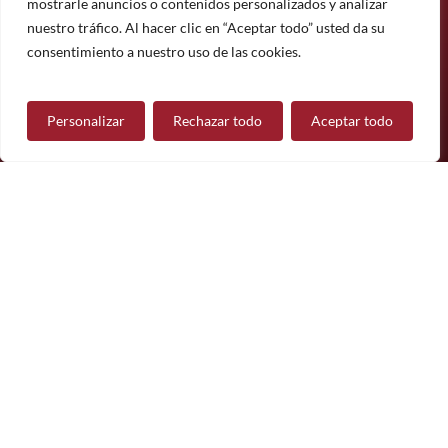
mostrarle anuncios o contenidos personalizados y analizar
Suscríbete
nuestro tráfico. Al hacer clic en “Aceptar todo” usted da su
¿Tiene alguna pregunta?
consentimiento a nuestro uso de las cookies.
Personalizar
Rechazar todo
Aceptar todo
Contáctanos
Síguenos
© 2026 Mueble de Nájera.
Aviso legal
Política de privacidad
Política de cookies