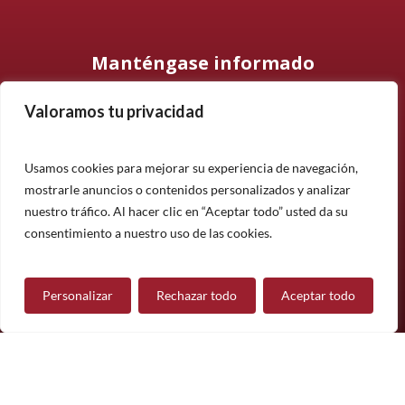
Manténgase informado
Valoramos tu privacidad
Suscríbase a nuestro boletín informativo y manténgase
informado sobre nuestros últimos productos, proyectos y
noticias.
Usamos cookies para mejorar su experiencia de navegación,
mostrarle anuncios o contenidos personalizados y analizar
Suscríbete
nuestro tráfico. Al hacer clic en “Aceptar todo” usted da su
¿Tiene alguna pregunta?
consentimiento a nuestro uso de las cookies.
Personalizar
Rechazar todo
Aceptar todo
Contáctanos
Síguenos