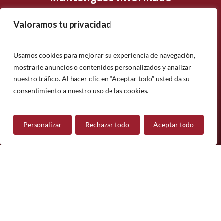
Valoramos tu privacidad
Suscríbase a nuestro boletín informativo y manténgase
informado sobre nuestros últimos productos, proyectos y
noticias.
Usamos cookies para mejorar su experiencia de navegación,
mostrarle anuncios o contenidos personalizados y analizar
Suscríbete
nuestro tráfico. Al hacer clic en “Aceptar todo” usted da su
¿Tiene alguna pregunta?
consentimiento a nuestro uso de las cookies.
Personalizar
Rechazar todo
Aceptar todo
Contáctanos
Síguenos
© 2026 Mueble de Nájera.