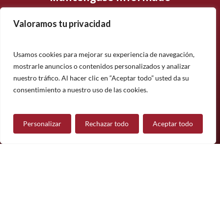
Valoramos tu privacidad
Suscríbase a nuestro boletín informativo y manténgase
informado sobre nuestros últimos productos, proyectos y
noticias.
Usamos cookies para mejorar su experiencia de navegación,
mostrarle anuncios o contenidos personalizados y analizar
Suscríbete
nuestro tráfico. Al hacer clic en “Aceptar todo” usted da su
¿Tiene alguna pregunta?
consentimiento a nuestro uso de las cookies.
Personalizar
Rechazar todo
Aceptar todo
Contáctanos
Síguenos
© 2026 Mueble de Nájera.