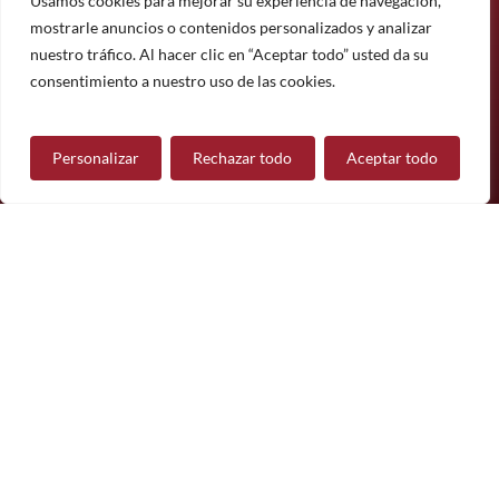
Usamos cookies para mejorar su experiencia de navegación,
mostrarle anuncios o contenidos personalizados y analizar
Suscríbete
nuestro tráfico. Al hacer clic en “Aceptar todo” usted da su
¿Tiene alguna pregunta?
consentimiento a nuestro uso de las cookies.
Personalizar
Rechazar todo
Aceptar todo
Contáctanos
Síguenos
© 2026 Mueble de Nájera.
Aviso legal
Política de privacidad
Política de cookies