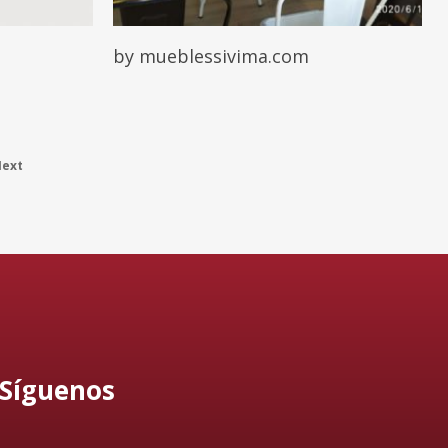
Leer Más
by mueblessivima.com
ext
Síguenos