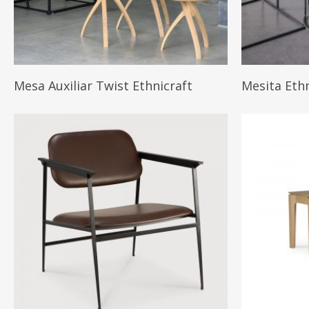
Leer Más
Mesa Auxiliar Twist Ethnicraft
Mesita Ethn