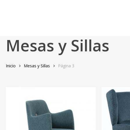
Skip
to
La Asociació
main
content
Mesas y Sillas
Inicio
Mesas y Sillas
Página 3