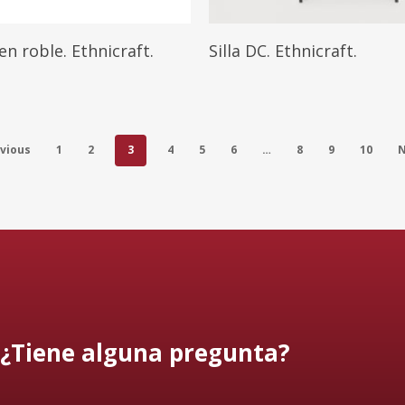
Leer Más
Leer Más
n roble. Ethnicraft.
Silla DC. Ethnicraft.
vious
1
2
3
4
5
6
…
8
9
10
N
¿Tiene alguna pregunta?