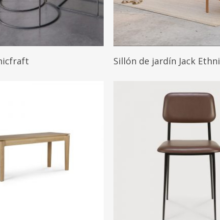
Leer Más
Leer Más
icfraft
Sillón de jardín Jack Ethn