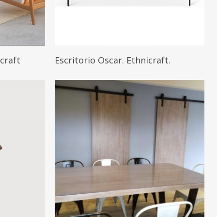
Leer Más
icraft
Escritorio Oscar. Ethnicraft.