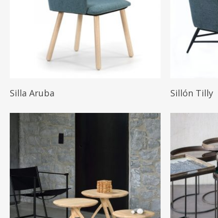
Hit enter to search or ESC to close
Leer Más
Silla Aruba
Sillón Tilly