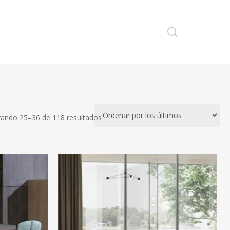
search
oticias
Newsletter
Contacto
Ordenado
ando 25–36 de 118 resultados
por
los
últimos